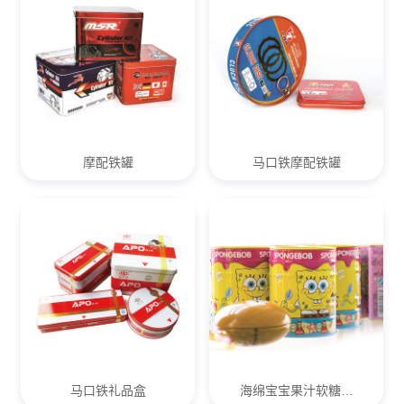
X
扫描二维码
摩配铁罐
马口铁摩配铁罐
马口铁礼品盒
海绵宝宝果汁软糖…