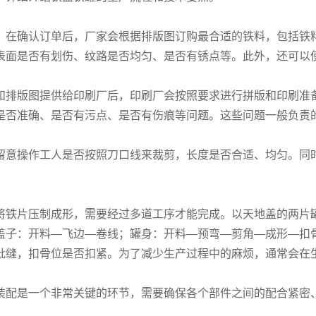
，在确认订单后，厂家会根据排版图订购最合适的铁料，包括铁
表面是否有划伤、纹路是否均匀、是否有锈点等。此外，还可以
和排版图提供给印刷厂后，印刷厂会按照要求进行拼版和印刷准
是否准确、是否有污点、是否有伤痕等问题。这些问题一般负责
留意操作工人是否按照刀口线来裁剪，长度是否合适、均匀。同
将铁片压制成形，需要经过多道工序才能完成。以天地盖的两片
盖子：开料—飞边—卷线；罐身：开料—预弯—剪角—成形—扣
批缝，扣骨位是否扣紧。为了减少生产过程中的麻烦，通常会在
装配是一个非常关键的环节，需要确保各个部件之间的配合紧密