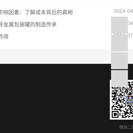
2024-04
影响因素：了解成本背后的真相
2024-04
寻金属包装罐的制造传承
Q
2024-07
作用
电
微信二