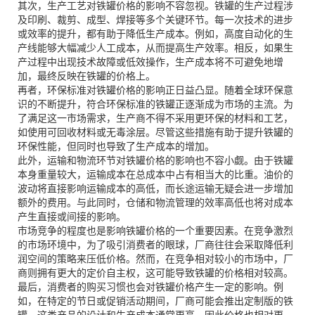
其次，生产工艺对铁罐价格的影响不容忽视。铁罐的生产过程涉
及印刷、裁剪、成型、焊接等多个关键环节。每一次技术的进步
或效率的提升，都有助于降低生产成本。例如，高度自动化的生
产线能够大幅减少人工成本，从而提高生产效率。相反，如果生
产过程中出现技术故障或低效操作，生产成本将不可避免地增
加，最终反映在铁罐的价格上。
X
再者，环保标准对铁罐价格的影响正日益凸显。随着全球环保意
扫描二维码
识的不断提升，符合环保标准的铁罐正逐渐成为市场的主流。为
了满足这一市场需求，生产商不得不采用更环保的材料和工艺，
如使用可回收材料或无毒涂层。尽管这些措施有助于提升铁罐的
环保性能，但同时也导致了生产成本的增加。
此外，运输和物流环节对铁罐价格的影响也不容小觑。由于铁罐
本身重量较大，运输成本在总成本中占有相当大的比重。油价的
波动将直接影响运输成本的高低，而长途运输无疑会进一步增加
额外的费用。与此同时，仓储和物流管理的效率高低也将对成本
产生直接或间接的影响。
市场竞争的程度也是影响铁罐价格的一个重要因素。在竞争激烈
的市场环境中，为了吸引消费者的眼球，厂商往往会采取降低利
润空间的策略来压低价格。然而，在竞争相对较小的市场中，厂
商则拥有更大的定价自主权，这可能导致铁罐的价格相对较高。
最后，消费者的购买习惯也会对铁罐价格产生一定的影响。例
如，在特定的节日或促销活动期间，厂商可能会推出定制版的铁